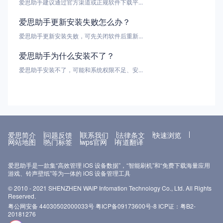
爱思助手建议通过官方渠道或正规软件下载平...
爱思助手更新安装失败怎么办？
爱思助手更新安装失败，可先关闭软件后重新...
爱思助手为什么安装不了？
爱思助手安装不了，可能和系统权限不足、安...
爱思简介
问题反馈
联系我们
法律条文
快速浏览
网站地图
热门标签
wps官网
有道翻译
爱思助手是一款集“高效管理 iOS 设备数据”，“智能刷机”和“免费下载海量应用
游戏、铃声壁纸”等为一体的 iOS 设备管理工具
© 2010 - 2021 SHENZHEN WAIP Infomation Technology Co., Ltd. All Rights
Reserved.
粤公网安备 44030502000033号
粤ICP备09173600号-8
ICP证：粤B2-
20181276