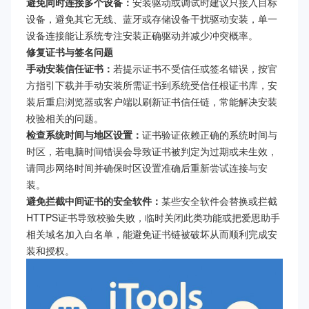
避免同时连接多个设备：
安装驱动或调试时建议只接入目标
设备，避免其它无线、蓝牙或存储设备干扰驱动安装，单一
设备连接能让系统专注安装正确驱动并减少冲突概率。
修复证书与签名问题
手动安装信任证书：
若提示证书不受信任或签名错误，按官
方指引下载并手动安装所需证书到系统受信任根证书库，安
装后重启浏览器或客户端以刷新证书信任链，常能解决安装
校验相关的问题。
检查系统时间与地区设置：
证书验证依赖正确的系统时间与
时区，若电脑时间错误会导致证书被判定为过期或未生效，
请同步网络时间并确保时区设置准确后重新尝试连接与安
装。
避免拦截中间证书的安全软件：
某些安全软件会替换或拦截
HTTPS证书导致校验失败，临时关闭此类功能或把爱思助手
相关域名加入白名单，能避免证书链被破坏从而顺利完成安
装和授权。