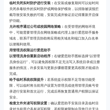
临时关闭实时防护进行安装：
在安装或修复期间可以短时间
关闭杀毒软件的实时防护或网络保护模块，以排除被误报拦
截导致安装失败的可能，安装完成并验证后记得重新开启保
护功能。
允许程序通过公司或校园网络策略：
在受管理的网络环境
中，可能需要管理员在网络策略或代理上放行爱思助手服务
域名，联系IT管理员协助将应用相关域名和端口加入白名单
以便顺利使用。
用管理员权限运行爱思助手
以管理员身份重新启动程序：
右键爱思助手图标选择“以管理
员身份运行”，可以避免因权限不足无法写入系统目录或注册
服务的情况，许多安装与更新步骤都需要更高权限才能成功
完成。
给予临时系统权限提升：
若系统提示权限不足导致功能受
限，可以临时将当前用户设置为管理员或使用管理员账号登
录进行安装和首次运行，完成后再恢复普通用户权限以保证
安全。
检查文件夹读写权限设置：
确认爱思助手安装目录及临时目
录对当前用户具有读写权限，若权限被限制会导致日志无法